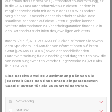
außerhalb der EU/ des EWR (Drittlanddatenübermittlung), z.B.
Die richtige Kleidung: Shirt, Hose
in die USA. Das Datenschutzniveau in diesen Ländern ist
und Hut bieten den besten Schutz
möglicherweise nicht mit dem in den EU-/EWR-Ländern
vergleichbar. Es besteht daher ein erhöhtes Risiko, dass
staatliche Behörden auf diese Daten zugreifen können.
Kinder bis ins Vorschulalter sollten sich zwar ausreichend in
Weitere Informationen zu Sicherheitsgarantien finden Sie in
der Sonne bewegen, um ausreichend mit Vitamin D
den Datenschutzrichtlinien des jeweiligen Anbieters.
versorgt zu werden. Doch auch diese Kinder sollten es
nicht übertreiben: Vor allem zwischen 11 und 15 Uhr ist die
Indem Sie auf „ALLE ZULASSEN“ klicken, stimmen Sie sowohl
Strahlung der Sonne sehr hoch, dann sollten sich Kinder
dem Speichern und Abrufen von Informationen auf Ihrem
nicht länger in der prallen Sonne aufhalten. Bei Shirt und
Gerät (§ 25 Abs. 1 TDDDG) sowie der anschließenden
Hose sollte man darauf achten, dass der Stoff sonnendicht
Datenverarbeitung für die nachfolgend dargestellten bzw. die
ist. Es gibt Kleidung, die durch eine bestimmte Webtechnik
von Ihnen ausgewählten Verarbeitungszwecke zu (Art 6 Abs. 1
lit. a. DSGVO).
oder durch eine Imprägnierung einen Schutz vor UV-
Strahlen bietet. Auch beim Planschen oder Schwimmen
Eine bereits erteilte Zustimmung können Sie
sollten Schultern und Rücken durch ein Shirt geschützt
jederzeit über den links unten eingeblendeten
werden. Es gibt auch Badekleidung mit langen Ärmeln und
Cookie-Button für die Zukunft widerrufen.
einem Kragen, der den empfindlichen Nacken schützt. Und
auch hier ist es für Kinder wichtig, als Schutz vor einem
Sonnenstich immer eine Kopfbedeckung zu tragen.
Notwendig
Das Kind richtig eincremen
Statistik