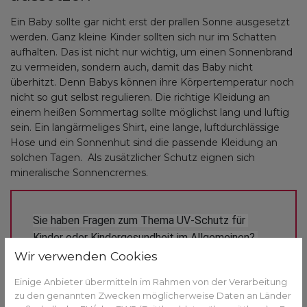
Ein Baby sollte gar nicht erst der prallen Sonne ausgesetzt
werden. Ganz kleine Kinder sollten sich nur im Schatten
aufhalten. Das ist nicht nur wichtig, um einen Sonnenbrand
zu vermeiden, sondern auch, damit das Baby nicht
überhitzt. Denn Babys können ihre Körpertemperatur noch
nicht so gut selbst regulieren. Die richtige Kleidung an
einem heißen Sommertag sollte möglichst lang und luftig
sein. Ein langärmeliges Shirt, eine lange, luftdurchlässige
Hose und ein Sonnenhut sind die passende Kleidung an
solchen Tagen. Als zusätzlicher Schutz eignen sich
mineralische Sonnencremes.
Sie haben Fragen zum Thema UV-Schutz für 
Kinder oder Kindergesundheit im Allgemeinen? 
Gerne beraten wir Sie vor Ort in der St. Vitus 
Wir verwenden Cookies
Apotheke Gilching.
Einige Anbieter übermitteln im Rahmen von der Verarbeitung
zu den genannten Zwecken möglicherweise Daten an Länder