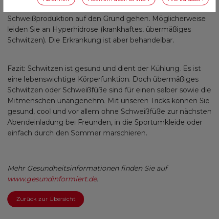
ab zum Hautarzt. Der kann der übermäßigen
Schweißproduktion auf den Grund gehen. Möglicherweise
leiden Sie an Hyperhidrose (krankhaftes, übermäßiges
Schwitzen). Die Erkrankung ist aber behandelbar.
Fazit: Schwitzen ist gesund und dient der Kühlung. Es ist
eine lebenswichtige Körperfunktion. Doch übermäßiges
Schwitzen oder Schweißfüße sind für einen selber sowie die
Mitmenschen unangenehm. Mit unseren Tricks können Sie
gesund, cool und vor allem ohne Schweißfüße zur nächsten
Abendeinladung bei Freunden, in die Sportumkleide oder
einfach durch den Sommer marschieren.
Mehr Gesundheitsinformationen finden Sie auf
www.gesundinformiert.de
.
Zurück zur Übersicht