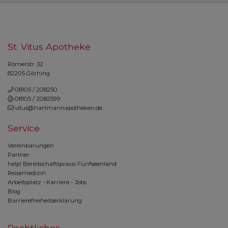
St. Vitus Apotheke
Römerstr. 32
82205 Gilching
08105 / 208250
08105 / 2082599
vitus@hartmannapotheken.de
Service
Vereinbarungen
Partner
help! Bereitschaftspraxis Fünfseenland
Reisemedizin
Arbeitsplatz - Karriere - Jobs
Blog
Barrierefreiheitserklärung
Rechtliches