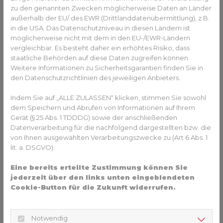
zu den genannten Zwecken möglicherweise Daten an Länder
Fehlgeleitete Reaktionen unseres Immunsystems sind die
außerhalb der EU/ des EWR (Drittlanddatenübermittlung), z.B.
Ursache. Normalerweise bekämpfen unsere Abwehrkräfte
in die USA. Das Datenschutzniveau in diesen Ländern ist
vor allem Krankheitserreger. Bei einer Allergie greifen sie
möglicherweise nicht mit dem in den EU-/EWR-Ländern
aber wegen harmloser Stoffe an, wie Gräserpollen,
vergleichbar. Es besteht daher ein erhöhtes Risiko, dass
Insektengift, dem Kot der Hausstaubmilben,
staatliche Behörden auf diese Daten zugreifen können.
Nahrungsmitteln oder Tierhaaren. Das Ergebnis sind
Weitere Informationen zu Sicherheitsgarantien finden Sie in
Entzündungsreaktionen, spürbar durch Juckreiz an
den Datenschutzrichtlinien des jeweiligen Anbieters.
verschiedenen Körperstellen und Schwellung der
Schleimhäute.
Indem Sie auf „ALLE ZULASSEN“ klicken, stimmen Sie sowohl
dem Speichern und Abrufen von Informationen auf Ihrem
Medikamente, Vermeidung oder
Gerät (§ 25 Abs. 1 TDDDG) sowie der anschließenden
Hyposensibilisierung?
Datenverarbeitung für die nachfolgend dargestellten bzw. die
von Ihnen ausgewählten Verarbeitungszwecke zu (Art 6 Abs. 1
Medikamente gegen den körpereigenen
lit. a. DSGVO).
Entzündungsbotenstoff Histamin können helfen: So
genannte Antihistaminika unterdrücken seine Wirkung.
Eine bereits erteilte Zustimmung können Sie
Auch den allergieauslösenden Stoff zu meiden kann
jederzeit über den links unten eingeblendeten
Linderung bringen – etwa spezielle Matratze, die den
Cookie-Button für die Zukunft widerrufen.
Milbenkontakt im Bett reduzieren, schützen
Hausstauballergiker. Fällt eine allergische Reaktion
Notwendig
besonders heftig aus oder tritt sie sehr plötzlich auf, hilft