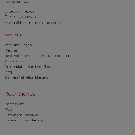
82205 Gilching
08105 / 208250
08105 / 2082599
vitus@hartmannapotheken.de
Service
Vereinbarungen
Partner
help! Bereitschaftspraxis Fünfseenland
Reisemedizin
Arbeitsplatz - Karriere - Jobs
Blog
Barrierefreiheitserklärung
Rechtliches
Impressum
AGB
Haftungsausschluss
Datenschutzerklärung