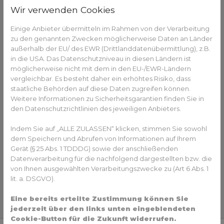
Impfen nach Feierabend in Gilching!
Wir verwenden Cookies
Ab Freitag den 14.10.2022 impft die St. Vitus Apotheke in
Einige Anbieter übermitteln im Rahmen von der Verarbeitung
der Römerstr. 19 gegen Covid.
zu den genannten Zwecken möglicherweise Daten an Länder
außerhalb der EU/ des EWR (Drittlanddatenübermittlung), z.B.
Immer Freitag zwischen 17:00-20:00 Uhr und
in die USA. Das Datenschutzniveau in diesen Ländern ist
Sonntags zwischen 10:00-12:00 Uhr
möglicherweise nicht mit dem in den EU-/EWR-Ländern
Auffrischimpfungen mit dem Omikron
vergleichbar. Es besteht daher ein erhöhtes Risiko, dass
Varianten BA.4/BA.5 angepassten Impfstoff
staatliche Behörden auf diese Daten zugreifen können.
von Biontech/Pfizer
Weitere Informationen zu Sicherheitsgarantien finden Sie in
Terminvereinbarungen:
www.impfen-
den Datenschutzrichtlinien des jeweiligen Anbieters.
gilching.de
Indem Sie auf „ALLE ZULASSEN“ klicken, stimmen Sie sowohl
Gelegentlich sind auch noch spontan
dem Speichern und Abrufen von Informationen auf Ihrem
einzelnen Termine frei
Gerät (§ 25 Abs. 1 TDDDG) sowie der anschließenden
Wir impfen voraussichtlich ab dem 23.
Datenverarbeitung für die nachfolgend dargestellten bzw. die
Oktober auch gegen Grippe
von Ihnen ausgewählten Verarbeitungszwecke zu (Art 6 Abs. 1
lo-flyer-a5-2seiter-neu.pdf
lit. a. DSGVO).
Zurück zur Übersicht
Eine bereits erteilte Zustimmung können Sie
jederzeit über den links unten eingeblendeten
Cookie-Button für die Zukunft widerrufen.