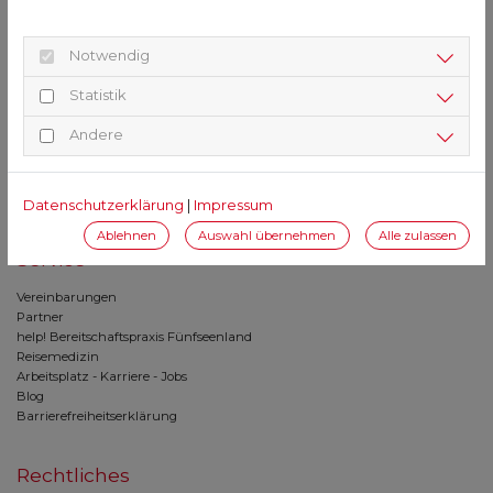
Notwendig
St. Vitus Apotheke
Statistik
Römerstr. 32
Andere
82205 Gilching
08105 / 208250
08105 / 2082599
Datenschutzerklärung
|
Impressum
vitus@hartmannapotheken.de
Ablehnen
Auswahl übernehmen
Alle zulassen
Service
Vereinbarungen
Partner
help! Bereitschaftspraxis Fünfseenland
Reisemedizin
Arbeitsplatz - Karriere - Jobs
Blog
Barrierefreiheitserklärung
Rechtliches