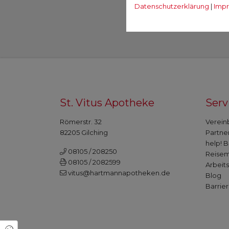
Datenschutzerklärung
|
Imp
St. Vitus Apotheke
Serv
Römerstr. 32
Verein
82205 Gilching
Partne
help! B
08105 / 208250
Reisem
08105 / 2082599
Arbeits
vitus@hartmannapotheken.de
Blog
Barrier