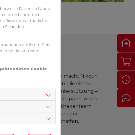
cherweise Daten an Länder
n diesen Ländern ist
 Risiko, dass staatliche
n Sie in den
ormationen auf Ihrem Gerät
en bzw. die von Ihnen
ngeblendeten Cookie-
sagt als getan. Schließlich macht Nikotin
terschiedliche Strategien. Die einen
ndere wiederum brauchen Unterstützung –
sstellen oder Selbsthilfegruppen. Auch
ngskurse. Auch unser Apothekenteam
den. Neben Nikotinpflastern oder -
beim Entzug Abhilfe schaffen.