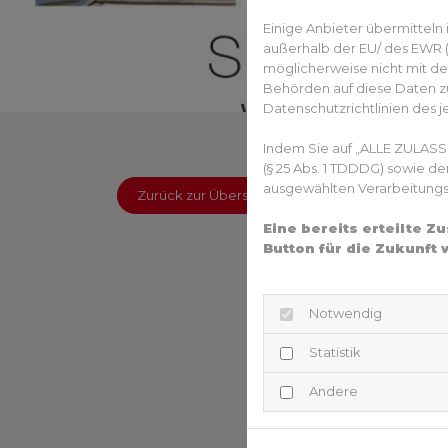
Einige Anbieter übermittel
außerhalb der EU/ des EWR (D
möglicherweise nicht mit de
Behörden auf diese Daten zu
Datenschutzrichtlinien des j
Indem Sie auf „ALLE ZULASS
(§ 25 Abs. 1 TDDDG) sowie d
ausgewählten Verarbeitungszw
Zurück zur Übersicht
Eine bereits erteilte 
Button für die Zukunft 
Notwendig
Statistik
Andere