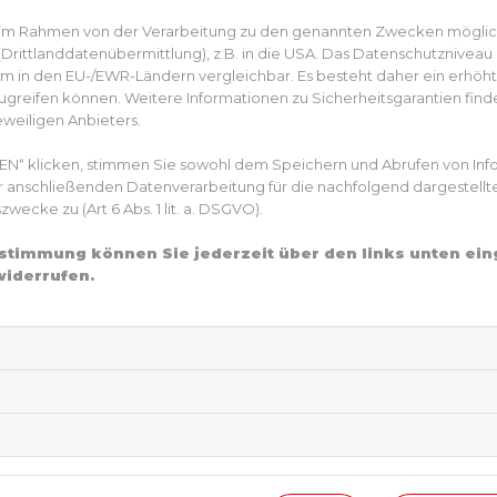
n im Rahmen von der Verarbeitung zu den genannten Zwecken mögli
rittlanddatenübermittlung), z.B. in die USA. Das Datenschutzniveau i
m in den EU-/EWR-Ländern vergleichbar. Es besteht daher ein erhöhtes
greifen können. Weitere Informationen zu Sicherheitsgarantien finde
eweiligen Anbieters.
EN“ klicken, stimmen Sie sowohl dem Speichern und Abrufen von Inf
er anschließenden Datenverarbeitung für die nachfolgend dargestellt
Das Rauchen aufgeben
ecke zu (Art 6 Abs. 1 lit. a. DSGVO).
31. Mai 2022
Zustimmung können Sie jederzeit über den links unten ei
widerrufen.
Mit dem Rauchen aufhören. Oft ist das leichter ge
abhängig. Um der Sucht zu entkommen, gibt es un
schaffen es (nach einigen Versuchen) allein. A
zum Beispiel von Ärztinnen und Ärzten, Beratung
viele Krankenkassen fördern Raucherentwöhnu
unterstützt Sie natürlich dabei, rauchfrei zu wer
kaugummis können auch bestimmte Medikamente 
Übrigens: Am 31. Mai ist Weltnichtrauchertag.