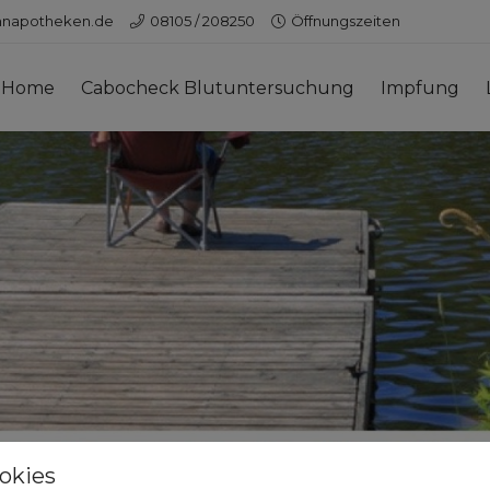
nnapotheken.de
08105 / 208250
Öffnungszeiten
Home
Cabocheck Blutuntersuchung
Impfung
okies