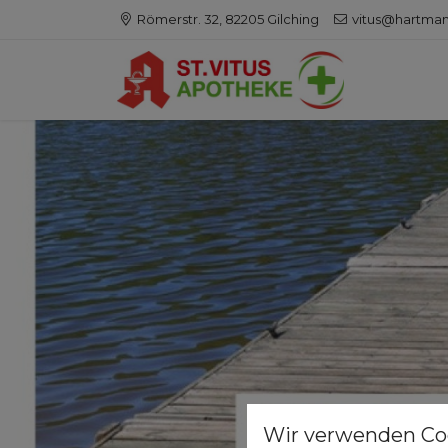
Römerstr. 32, 82205 Gilching
vitus@hartma
Wir verwenden Co