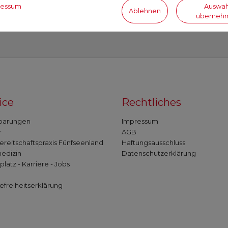
ressum
Auswah
Quelle: https://gesund.bund.de/rauchen#rauc
Ablehnen
überneh
ice
Rechtliches
barungen
Impressum
r
AGB
ereitschaftspraxis Fünfseenland
Haftungsausschluss
edizin
Datenschutzerklärung
platz - Karriere - Jobs
efreiheitserklärung