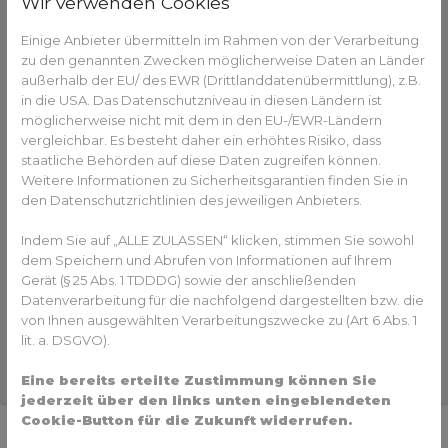
Wir verwenden Cookies
Einige Anbieter übermitteln im Rahmen von der Verarbeitung
zu den genannten Zwecken möglicherweise Daten an Länder
außerhalb der EU/ des EWR (Drittlanddatenübermittlung), z.B.
in die USA. Das Datenschutzniveau in diesen Ländern ist
möglicherweise nicht mit dem in den EU-/EWR-Ländern
vergleichbar. Es besteht daher ein erhöhtes Risiko, dass
staatliche Behörden auf diese Daten zugreifen können.
Weitere Informationen zu Sicherheitsgarantien finden Sie in
den Datenschutzrichtlinien des jeweiligen Anbieters.
Indem Sie auf „ALLE ZULASSEN“ klicken, stimmen Sie sowohl
dem Speichern und Abrufen von Informationen auf Ihrem
Gerät (§ 25 Abs. 1 TDDDG) sowie der anschließenden
Datenverarbeitung für die nachfolgend dargestellten bzw. die
von Ihnen ausgewählten Verarbeitungszwecke zu (Art 6 Abs. 1
lit. a. DSGVO).
Eine bereits erteilte Zustimmung können Sie
jederzeit über den links unten eingeblendeten
Cookie-Button für die Zukunft widerrufen.