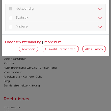
Notwendig
St. Vitus Apotheke
Statistik
Römerstr. 32
82205 Gilching
Andere
08105 / 208250
08105 / 2082599
vitus@hartmannapotheken.de
Datenschutzerklärung
|
Impressum
Ablehnen
Auswahl übernehmen
Alle zulassen
Service
Vereinbarungen
Partner
help! Bereitschaftspraxis Fünfseenland
Reisemedizin
Arbeitsplatz - Karriere - Jobs
Blog
Barrierefreiheitserklärung
Rechtliches
Impressum