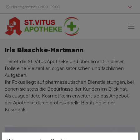
Heute geöffnet: 08:00 - 19:00
Iris Blaschke-Hartmann
…leitet die St. Vitus Apotheke und übernimmt in dieser
Rolle eine Vielzahl an organisatorischen und fachlichen
Aufgaben.
Ihr Fokus liegt auf pharmazeutischen Dienstleistungen, bei
denen sie stets die Bedürfnisse der Kunden im Blick hat.
Als ausgebildete Kosmetikerin erweitert sie das Angebot
der Apotheke durch professionelle Beratung in der
Kosmetik.