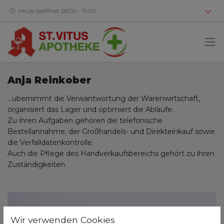
Heute geöffnet: 08:00 - 19:00
Anja Reinkober
…übernimmt die Verwantwortung der Warenwirtschaft,
organisiert das Lager und optimiert die Abläufe.
Zu ihren Aufgaben gehören die telefonische
Bestellannahme, der Großhandels- und Direkteinkauf sowie
die Verfalldatenkontrolle.
Auch die Pflege des Handverkaufsbereichs gehört zu ihren
Zuständigkeiten.
Wir verwenden Cookies