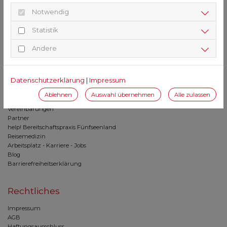
St. Vitus Apotheke
Notwendig
Römerstr. 32
Statistik
82205 Gilching
Andere
08105 / 208250
08105 / 2082599
vitus@hartmannapotheken.de
Datenschutzerklärung
|
Impressum
Service
Ablehnen
Auswahl übernehmen
Alle zulassen
Vereinbarungen
Partner
help! Bereitschaftspraxis Fünfseenland
Reisemedizin
Arbeitsplatz - Karriere - Jobs
Blog
Barrierefreiheitserklärung
Rechtliches
Impressum
AGB
Haftungsausschluss